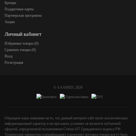
Бренды
Подарочные карты
Партнерская программа
Акции
Личный кабинет
Избранные товары (
0
)
Сравнить товары (
0
)
Вход
Регистрация
©
AAAMED
, 2026
Обращаем ваше внимание на то, что данный интернет-сайт носит исключительно
информационный характер и ни при каких условиях не является публичной
офертой, определяемой положениями Статьи 437 Гражданского кодекса РФ.
Технические параметры (спецификация) и комплект поставки товара могут быть