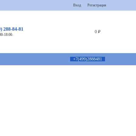
Вход
Регистрация
9) 288-84-81
0
₽
00-18:00.
+7(499)2888481