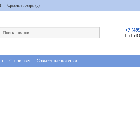
)
Сравнить товары (
0
)
+7 (49
Пн-Пт 9:
ты
Оптовикам
Совместные покупки