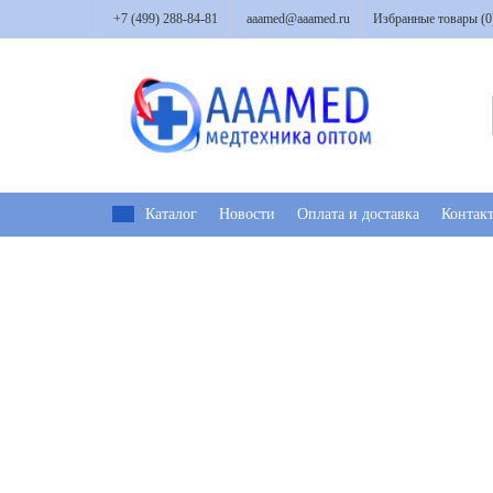
+7 (499) 288-84-81
aaamed@aaamed.ru
Избранные товары (
0
Каталог
Новости
Оплата и доставка
Контак