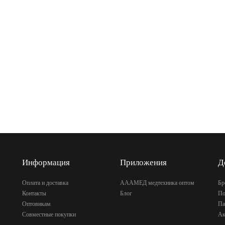
Информация
Приложения
Д
Оплата и доставка
АААМЕД медтехника оптом
Бр
Контакты
Блог
По
Оптовикам
Па
Совместные покупки
Ак