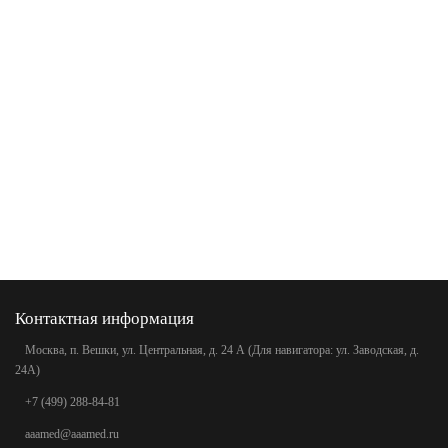
Контактная информация
Москва, п. Вешки, ул. Центральная, д. 24 А (Для навигатора: ул. Заводская, д.
24А)
+7 (499) 288-84-81
aaamed@aaamed.ru