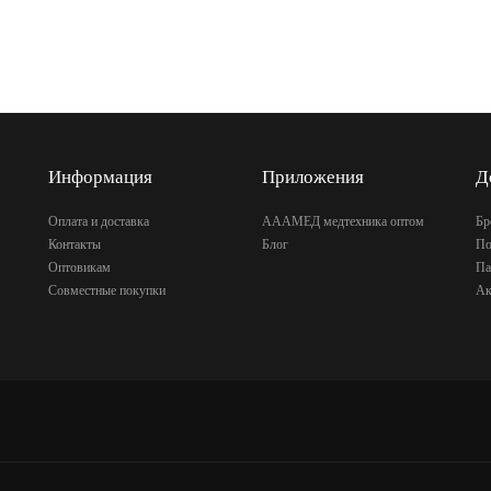
Информация
Приложения
Д
Оплата и доставка
АААМЕД медтехника оптом
Бр
Контакты
Блог
По
Оптовикам
Па
Совместные покупки
Ак