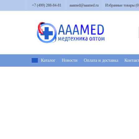
+7 (499) 288-84-81
aaamed@aaamed.ru
Избранные товары (
0
Каталог
Новости
Оплата и доставка
Контак