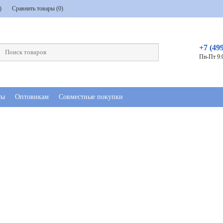
)
Сравнить товары (
0
)
+7 (49
Пн-Пт 9:
ты
Оптовикам
Совместные покупки