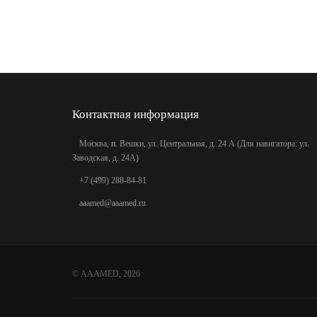
Контактная информация
Москва, п. Вешки, ул. Центральная, д. 24 А (Для навигатора: ул.
Заводская, д. 24А)
+7 (499) 288-84-81
aaamed@aaamed.ru
©
AAAMED
, 2026