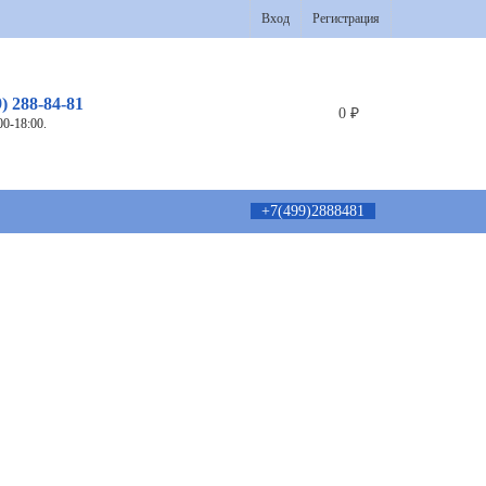
Вход
Регистрация
9) 288-84-81
0
₽
00-18:00.
+7(499)2888481