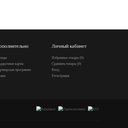
ополнительно
Личный кабинет
енды
Избранные товары (
0
)
дарочные карты
Сравнить товары (
0
)
ртнерская программа
Вход
ции
Регистрация