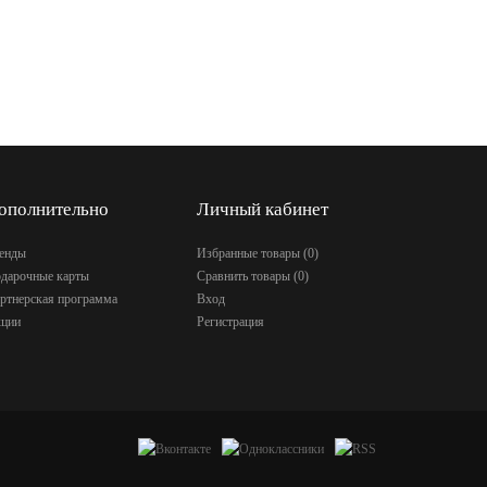
ополнительно
Личный кабинет
енды
Избранные товары (
0
)
дарочные карты
Сравнить товары (
0
)
ртнерская программа
Вход
ции
Регистрация