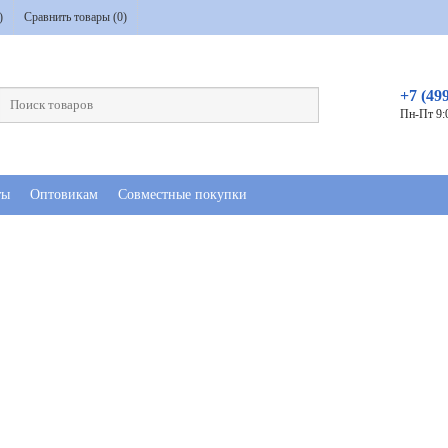
)
Сравнить товары (
0
)
+7 (49
Пн-Пт 9:
ты
Оптовикам
Совместные покупки