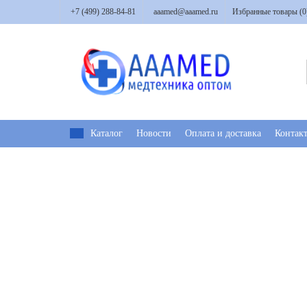
+7 (499) 288-84-81
aaamed@aaamed.ru
Избранные товары (
0
Каталог
Новости
Оплата и доставка
Контак