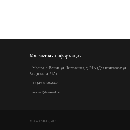
Контактная информация
Москва, п. Вешки, ул. Центральная, д. 24 А (Для навигатора: ул.
Заводская, д. 24А)
+7 (499) 288-84-81
aaamed@aaamed.ru
©
AAAMED
, 2026