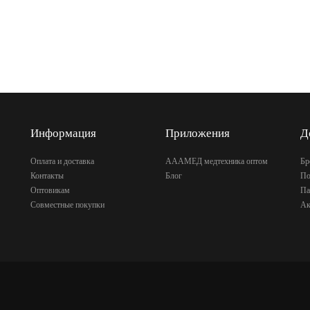
Информация
Приложения
Д
Оплата и доставка
АААМЕД медтехника оптом
Бр
Контакты
Блог
По
Оптовикам
Па
Совместные покупки
Ак