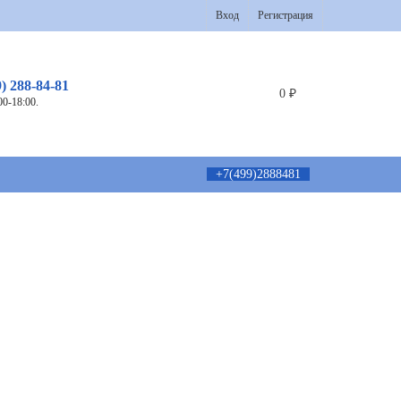
Вход
Регистрация
9) 288-84-81
0
₽
00-18:00.
+7(499)2888481