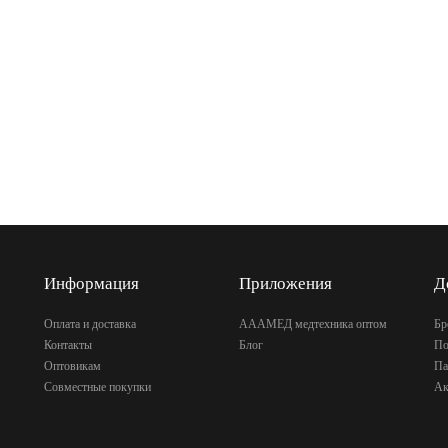
Информация
Приложения
Д
Оплата и доставка
АААМЕД медтехника оптом
Бр
Контакты
Блог
По
Оптовикам
Па
Совместные покупки
Ак