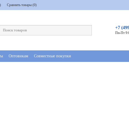
)
Сравнить товары (
0
)
+7 (49
Пн-Пт 9:
ты
Оптовикам
Совместные покупки