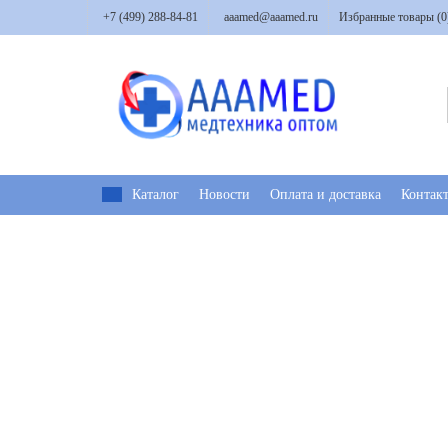
+7 (499) 288-84-81
aaamed@aaamed.ru
Избранные товары (
0
Каталог
Новости
Оплата и доставка
Контак