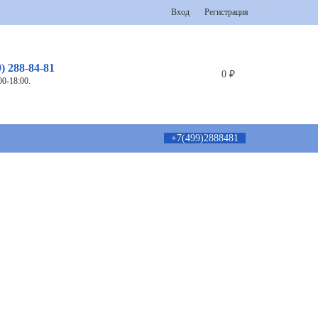
Вход
Регистрация
9) 288-84-81
0
₽
00-18:00.
+7(499)2888481