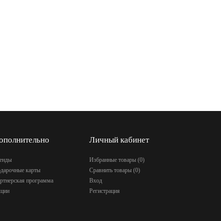
ополнительно
Личный кабинет
енды
Избранные товары (
0
)
дарочные карты
Сравнить товары (
0
)
ртнерская программа
Вход
ции
Регистрация