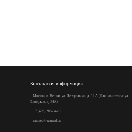
Контактная информация
Москва, п. Вешки, ул. Центральная, д. 24 А (Для навигатора: ул.
Заводская, д. 24А)
+7 (499) 288-84-81
aaamed@aaamed.ru