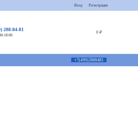
Вход
Регистрация
9) 288-84-81
0
₽
00-18:00.
+7(499)2888481