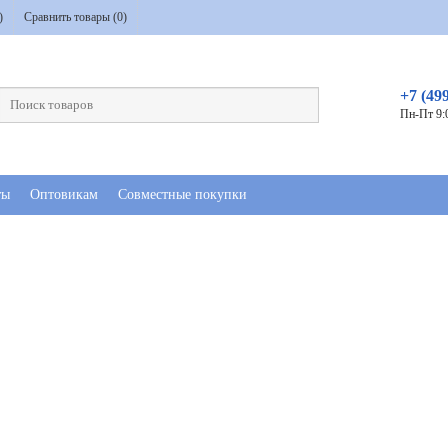
)
Сравнить товары (
0
)
+7 (49
Пн-Пт 9:
ты
Оптовикам
Совместные покупки