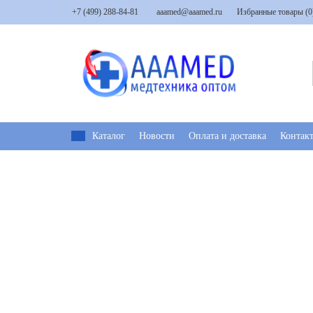
+7 (499) 288-84-81
aaamed@aaamed.ru
Избранные товары (
0
Каталог
Новости
Оплата и доставка
Контак