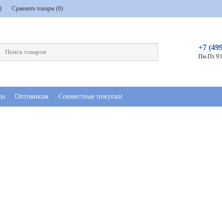
)
Сравнить товары (
0
)
+7 (49
Пн-Пт 9:
ты
Оптовикам
Совместные покупки