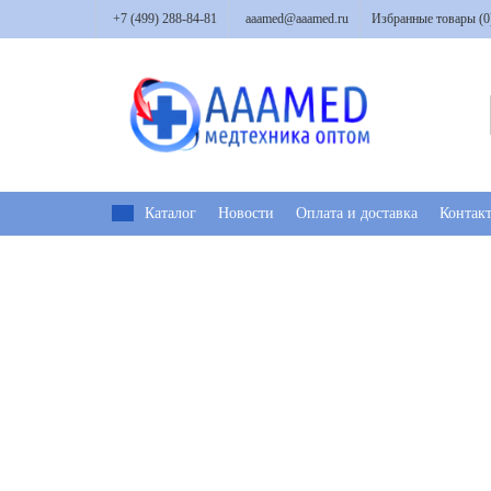
+7 (499) 288-84-81
aaamed@aaamed.ru
Избранные товары (
0
Каталог
Новости
Оплата и доставка
Контак