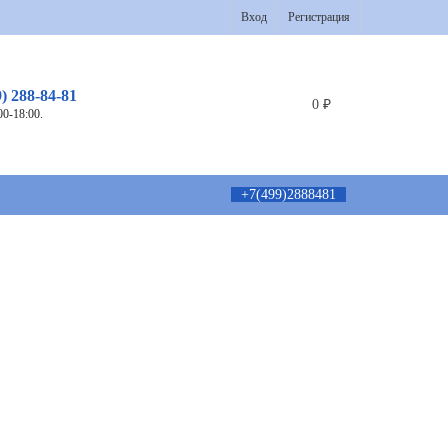
Вход
Регистрация
9) 288-84-81
0
₽
00-18:00.
+7(499)2888481