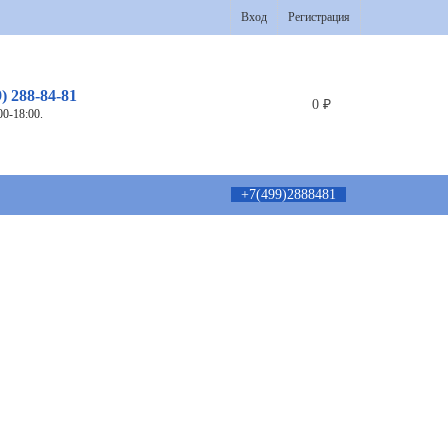
Вход
Регистрация
9) 288-84-81
0
₽
00-18:00.
+7(499)2888481