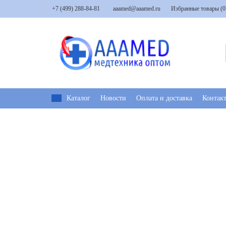
+7 (499) 288-84-81
aaamed@aaamed.ru
Избранные товары (
0
Каталог
Новости
Оплата и доставка
Контак