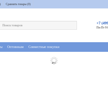
)
Сравнить товары (
0
)
+7 (49
Пн-Пт 9:
ты
Оптовикам
Совместные покупки