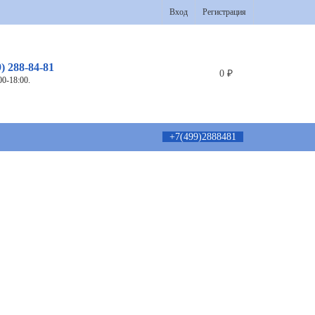
Вход
Регистрация
9) 288-84-81
0
₽
00-18:00.
+7(499)2888481