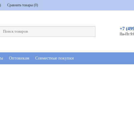
)
Сравнить товары (
0
)
+7 (49
Пн-Пт 9:
ты
Оптовикам
Совместные покупки