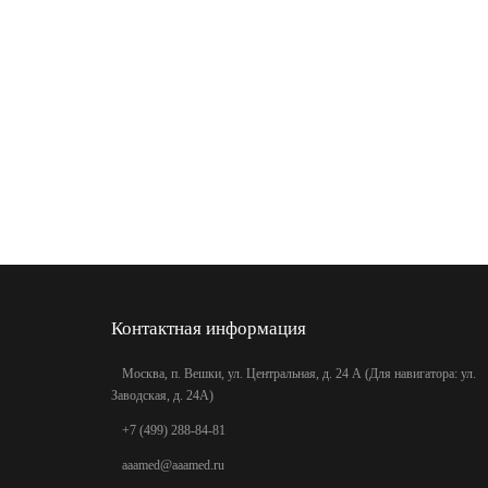
Контактная информация
Москва, п. Вешки, ул. Центральная, д. 24 А (Для навигатора: ул.
Заводская, д. 24А)
+7 (499) 288-84-81
aaamed@aaamed.ru