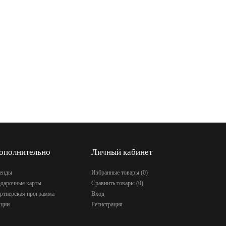
ополнительно
Личный кабинет
енды
Избранные товары (
0
)
дарочные карты
Сравнить товары (
0
)
ртнерская программа
Вход
ции
Регистрация