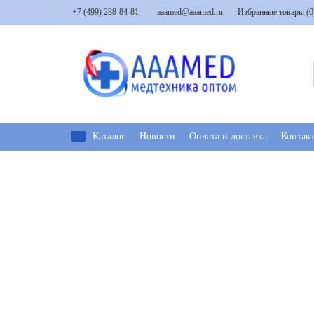
+7 (499) 288-84-81
aaamed@aaamed.ru
Избранные товары (
0
Каталог
Новости
Оплата и доставка
Контак