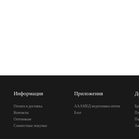
Информация
Приложения
Д
Оплата и доставка
АААМЕД медтехника оптом
Бр
Контакты
Блог
По
Оптовикам
Па
Совместные покупки
Ак