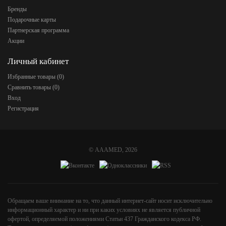
Бренды
Подарочные карты
Партнерская программа
Акции
Личный кабинет
Избранные товары (
0
)
Сравнить товары (
0
)
Вход
Регистрация
©
AAAMED
, 2026
Обращаем ваше внимание на то, что данный интернет-сайт носит исключительно
информационный характер и ни при каких условиях не является публичной
офертой, определяемой положениями Статьи 437 Гражданского кодекса РФ.