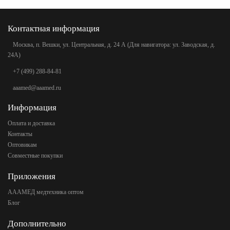
Контактная информация
Москва, п. Вешки, ул. Центральная, д. 24 А (Для навигатора: ул. Заводская, д.
24А)
+7 (499) 288-84-81
aaamed@aaamed.ru
Информация
Оплата и доставка
Контакты
Оптовикам
Совместные покупки
Приложения
АААМЕД медтехника оптом
Блог
Дополнительно