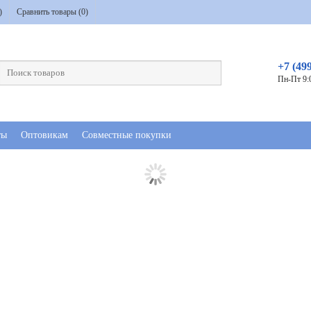
)
Сравнить товары (
0
)
+7 (49
Пн-Пт 9:
ты
Оптовикам
Совместные покупки