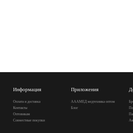
Информация
Приложения
Д
Оплата и доставка
АААМЕД медтехника оптом
Бр
Контакты
Блог
По
Оптовикам
Па
Совместные покупки
Ак