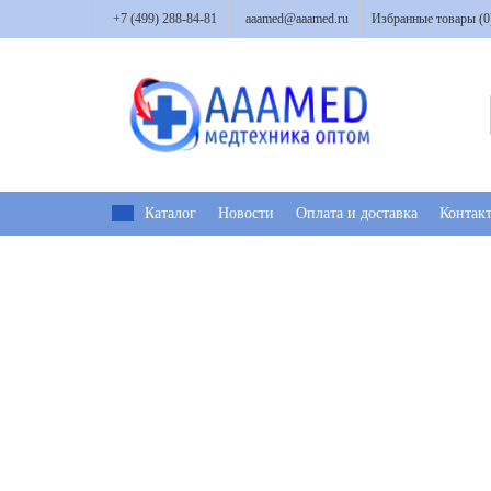
+7 (499) 288-84-81
aaamed@aaamed.ru
Избранные товары (
0
Каталог
Новости
Оплата и доставка
Контак