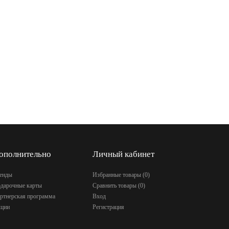
ополнительно
Личный кабинет
енды
Избранные товары (
0
)
дарочные карты
Сравнить товары (
0
)
ртнерская программа
Вход
ции
Регистрация