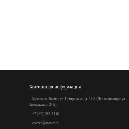
Контактная информация
Москва, п. Вешки, ул. Центральная, д. 24 А (Для навигатора: ул.
Заводская, д. 24А)
+7 (499) 288-84-81
aaamed@aaamed.ru