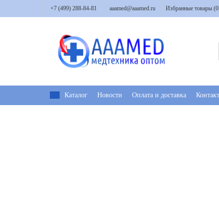
+7 (499) 288-84-81
aaamed@aaamed.ru
Избранные товары (
0
Каталог
Новости
Оплата и доставка
Контак