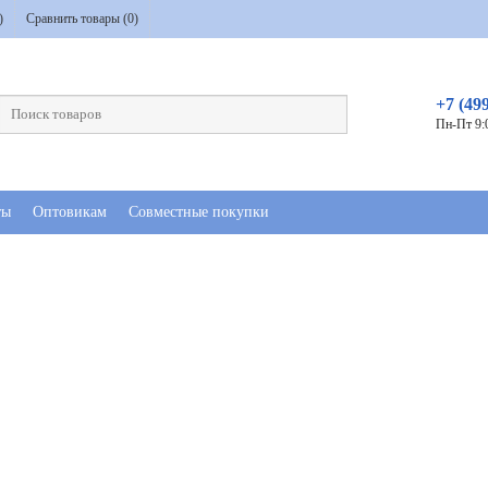
)
Сравнить товары (
0
)
+7 (49
Пн-Пт 9:
ты
Оптовикам
Совместные покупки