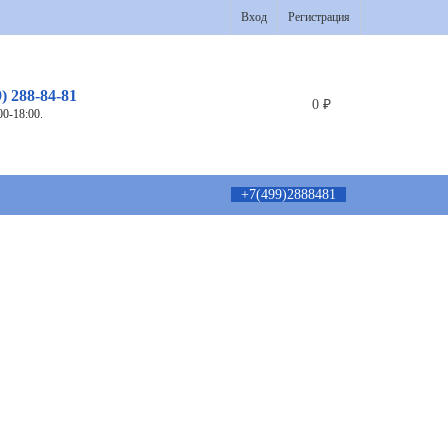
Вход
Регистрация
9) 288-84-81
0
₽
00-18:00.
+7(499)2888481