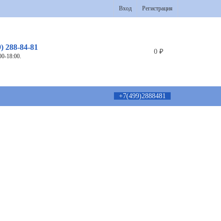
Вход
Регистрация
9) 288-84-81
0
₽
00-18:00.
+7(499)2888481