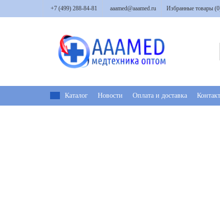
+7 (499) 288-84-81
aaamed@aaamed.ru
Избранные товары (
0
Каталог
Новости
Оплата и доставка
Контак