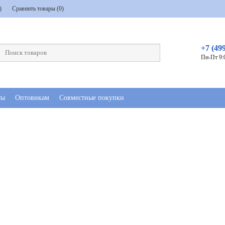
)
Сравнить товары (
0
)
+7 (49
Пн-Пт 9:
ты
Оптовикам
Совместные покупки