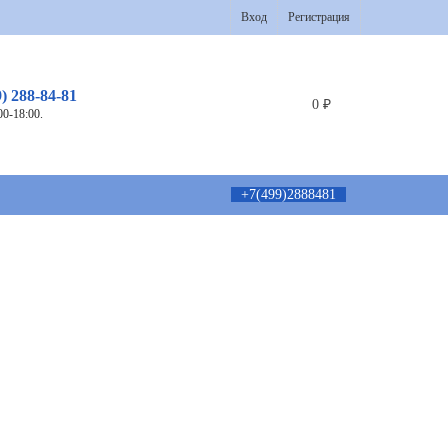
Вход
Регистрация
9) 288-84-81
0
₽
00-18:00.
+7(499)2888481