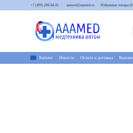
+7 (499) 288-84-81
aaamed@aaamed.ru
Избранные товары (
0
Каталог
Новости
Оплата и доставка
Контак