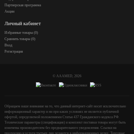
Партнерская программа
Акции
Личный кабинет
Избранные товары (
0
)
Сравнить товары (
0
)
Вход
Регистрация
©
AAAMED
, 2026
Обращаем ваше внимание на то, что данный интернет-сайт носит исключительно
информационный характер и ни при каких условиях не является публичной
офертой, определяемой положениями Статьи 437 Гражданского кодекса РФ.
Технические параметры (спецификация) и комплект поставки товара могут быть
изменены производителем без предварительного уведомления. Ссылки на
продукцию и услуги третьих лиц делаются в информационных целях. Торговые