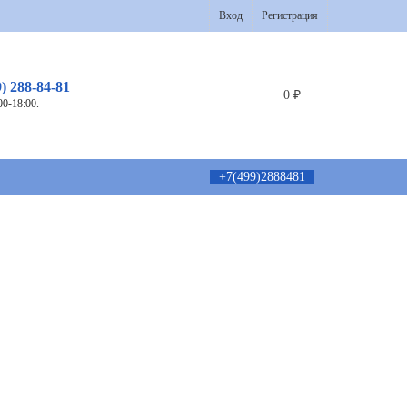
Вход
Регистрация
9) 288-84-81
0
₽
00-18:00.
+7(499)2888481