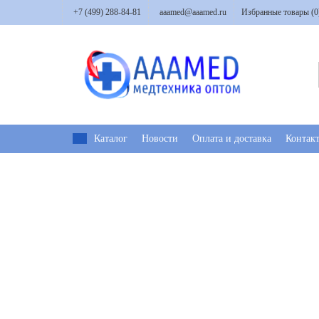
+7 (499) 288-84-81
aaamed@aaamed.ru
Избранные товары (
0
Каталог
Новости
Оплата и доставка
Контак