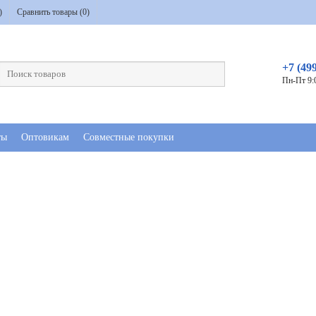
)
Сравнить товары (
0
)
+7 (49
Пн-Пт 9:
ты
Оптовикам
Совместные покупки