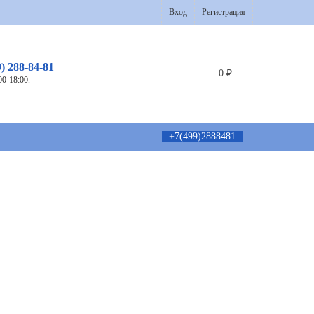
Вход
Регистрация
9) 288-84-81
0
₽
00-18:00.
+7(499)2888481