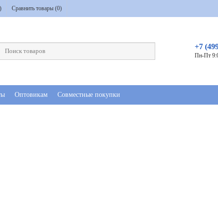
)
Сравнить товары (
0
)
+7 (49
Пн-Пт 9:
ты
Оптовикам
Совместные покупки