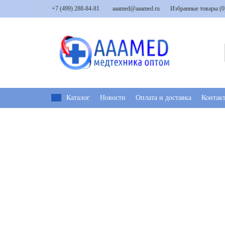
+7 (499) 288-84-81
aaamed@aaamed.ru
Избранные товары (
0
Каталог
Новости
Оплата и доставка
Контак