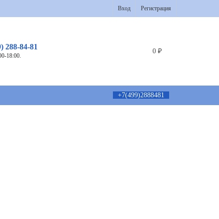
Вход
Регистрация
9) 288-84-81
0
₽
00-18:00.
+7(499)2888481