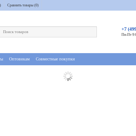
)
Сравнить товары (
0
)
+7 (49
Пн-Пт 9:
ты
Оптовикам
Совместные покупки