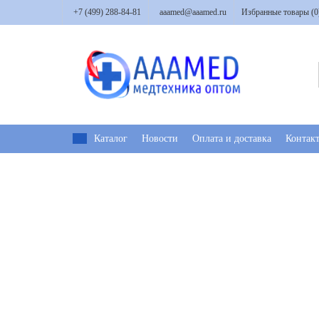
+7 (499) 288-84-81
aaamed@aaamed.ru
Избранные товары (
0
Каталог
Новости
Оплата и доставка
Контак