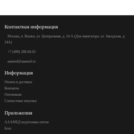
Контактная информация
Москва, п. Вешки, ул. Центральная, д. 24 А (Для навигатора: ул. Заводская, д.
24А)
+7 (499) 288-84-81
aaamed@aaamed.ru
Информация
Оплата и доставка
Контакты
Оптовикам
Совместные покупки
Приложения
АААМЕД медтехника оптом
Блог