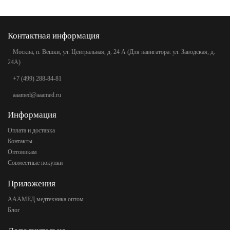
Контактная информация
Москва, п. Вешки, ул. Центральная, д. 24 А (Для навигатора: ул. Заводская, д.
24А)
+7 (499) 288-84-81
aaamed@aaamed.ru
Информация
Оплата и доставка
Контакты
Оптовикам
Совместные покупки
Приложения
АААМЕД медтехника оптом
Блог