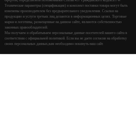
офертой, определяемой положениями Статьи 437 Гражданского кодекса РФ.
Технические параметры (спецификация) и комплект поставки товара могут быть
изменены производителем без предварительного уведомления. Ссылки на
продукцию и услуги третьих лиц делаются в информационных целях. Торговые
марки и логотипы, размещенные на данном сайте, являются собственностью
законных правообладателей.
Мы получаем и обрабатываем персональные данные посетителей нашего сайта в
соответствии с
официальной политикой
. Если вы не даете согласия на обработку
своих персональных данных,вам необходимо покинуть наш сайт.