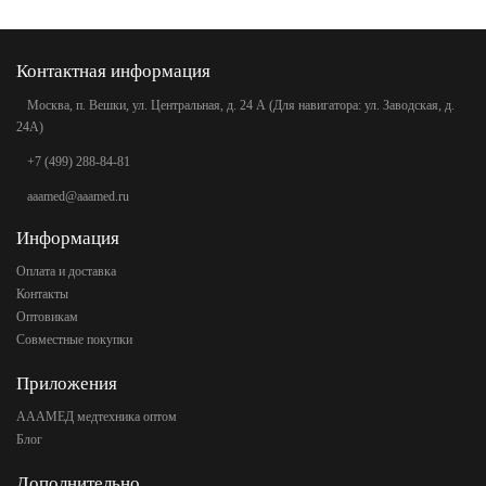
Контактная информация
Москва, п. Вешки, ул. Центральная, д. 24 А (Для навигатора: ул. Заводская, д.
24А)
+7 (499) 288-84-81
aaamed@aaamed.ru
Информация
Оплата и доставка
Контакты
Оптовикам
Совместные покупки
Приложения
АААМЕД медтехника оптом
Блог
Дополнительно