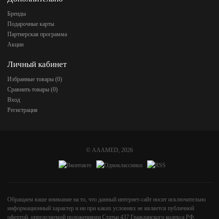
Бренды
Подарочные карты
Партнерская программа
Акции
Личный кабинет
Избранные товары (
0
)
Сравнить товары (
0
)
Вход
Регистрация
©
AAAMED
, 2026
Обращаем ваше внимание на то, что данный интернет-сайт носит исключительно
информационный характер и ни при каких условиях не является публичной
офертой, определяемой положениями Статьи 437 Гражданского кодекса РФ.