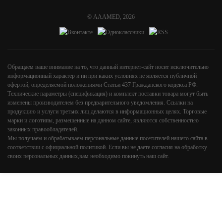
©
AAAMED
, 2026
Обращаем ваше внимание на то, что данный интернет-сайт носит исключительно
информационный характер и ни при каких условиях не является публичной
офертой, определяемой положениями Статьи 437 Гражданского кодекса РФ.
Технические параметры (спецификация) и комплект поставки товара могут быть
изменены производителем без предварительного уведомления. Ссылки на
продукцию и услуги третьих лиц делаются в информационных целях. Торговые
марки и логотипы, размещенные на данном сайте, являются собственностью
законных правообладателей.
Мы получаем и обрабатываем персональные данные посетителей нашего сайта в
соответствии с
официальной политикой
. Если вы не даете согласия на обработку
своих персональных данных,вам необходимо покинуть наш сайт.