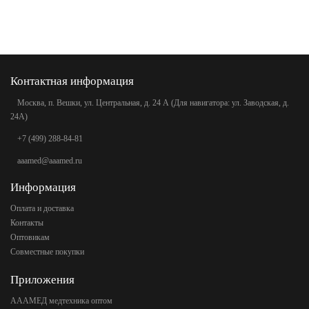
Контактная информация
Москва, п. Вешки, ул. Центральная, д. 24 А (Для навигатора: ул. Заводская, д.
24А)
+7 (499) 288-84-81
aaamed@aaamed.ru
Информация
Оплата и доставка
Контакты
Оптовикам
Совместные покупки
Приложения
АААМЕД медтехника оптом