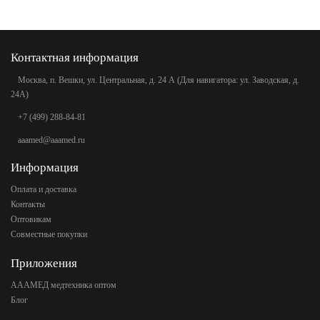
Контактная информация
Москва, п. Вешки, ул. Центральная, д. 24 А (Для навигатора: ул. Заводская, д.
24А)
+7 (499) 288-84-81
aaamed@aaamed.ru
Информация
Оплата и доставка
Контакты
Оптовикам
Совместные покупки
Приложения
АААМЕД медтехника оптом
Блог