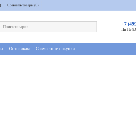
)
Сравнить товары (
0
)
+7 (49
Пн-Пт 9:
ты
Оптовикам
Совместные покупки