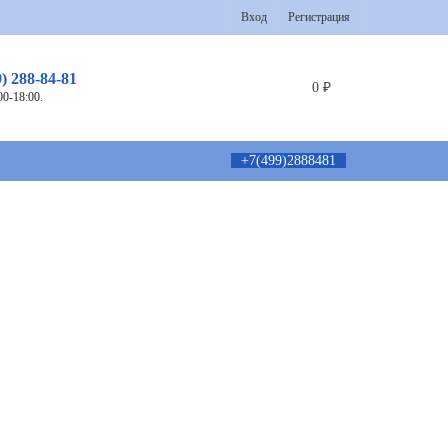
Вход
Регистрация
9) 288-84-81
0
₽
00-18:00.
+7(499)2888481