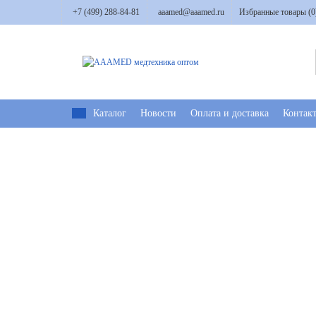
+7 (499) 288-84-81
aaamed@aaamed.ru
Избранные товары (
0
Каталог
Новости
Оплата и доставка
Контак