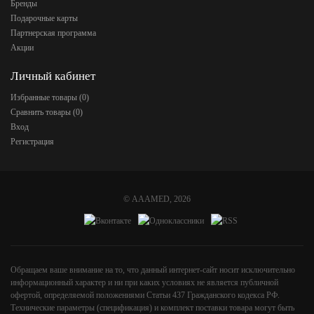
Бренды
Подарочные карты
Партнерская программа
Акции
Личный кабинет
Избранные товары (
0
)
Сравнить товары (
0
)
Вход
Регистрация
©
AAAMED
, 2026
Обращаем ваше внимание на то, что данный интернет-сайт носит исключительно
информационный характер и ни при каких условиях не является публичной
офертой, определяемой положениями Статьи 437 Гражданского кодекса РФ.
Технические параметры (спецификация) и комплект поставки товара могут быть