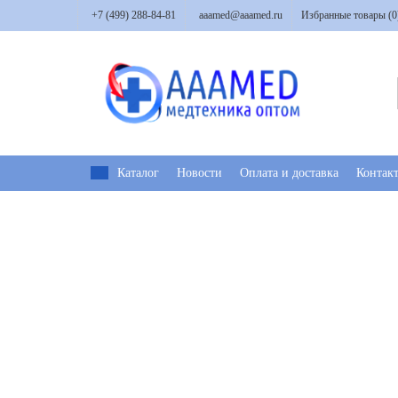
+7 (499) 288-84-81
aaamed@aaamed.ru
Избранные товары (
0
Каталог
Новости
Оплата и доставка
Контак