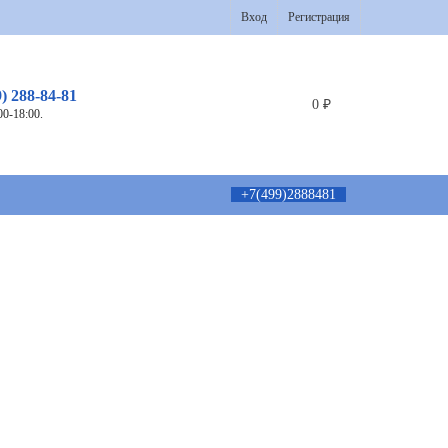
Вход
Регистрация
9) 288-84-81
0
₽
00-18:00.
+7(499)2888481