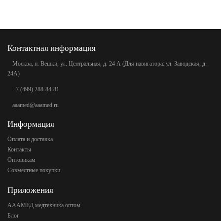
Контактная информация
Москва, п. Вешки, ул. Центральная, д. 24 А (Для навигатора: ул. Заводская, д.
24А)
+7 (499) 288-84-81
aaamed@aaamed.ru
Информация
Оплата и доставка
Контакты
Оптовикам
Совместные покупки
Приложения
АААМЕД медтехника оптом
Блог