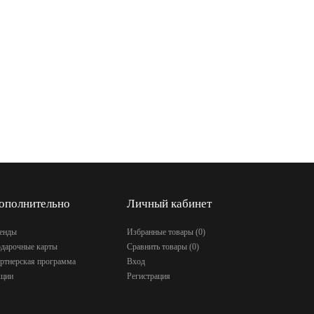
ополнительно
Личный кабинет
енды
Избранные товары (
0
)
дарочные карты
Сравнить товары (
0
)
ртнерская программа
Вход
ции
Регистрация