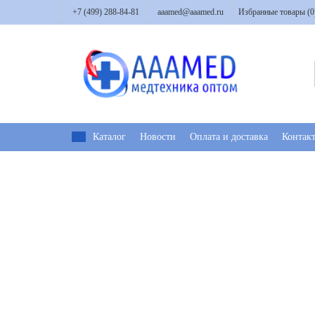
+7 (499) 288-84-81
aaamed@aaamed.ru
Избранные товары (
0
Каталог
Новости
Оплата и доставка
Контак