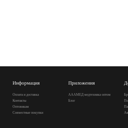
Информация
Приложения
Д
Оплата и доставка
АААМЕД медтехника оптом
Бр
Контакты
Блог
По
Оптовикам
Па
Совместные покупки
Ак