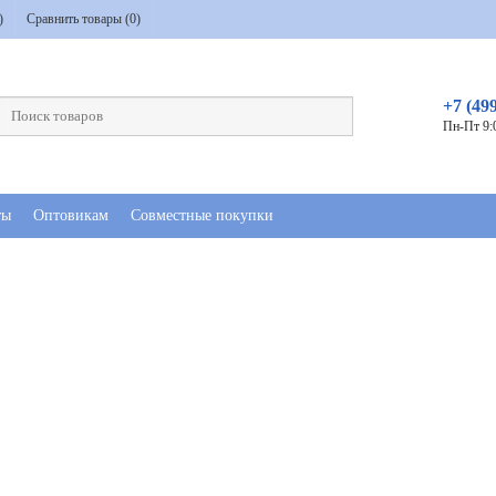
)
Сравнить товары (
0
)
+7 (49
Пн-Пт 9:
ты
Оптовикам
Совместные покупки