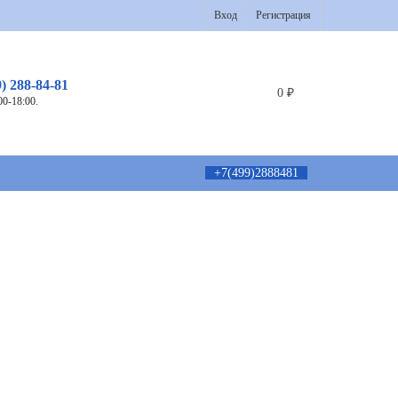
Вход
Регистрация
9) 288-84-81
0
₽
00-18:00.
+7(499)2888481