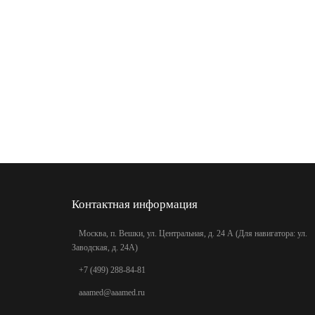
Контактная информация
Москва, п. Вешки, ул. Центральная, д. 24 А (Для навигатора: ул.
Заводская, д. 24А)
+7 (499) 288-84-81
aaamed@aaamed.ru