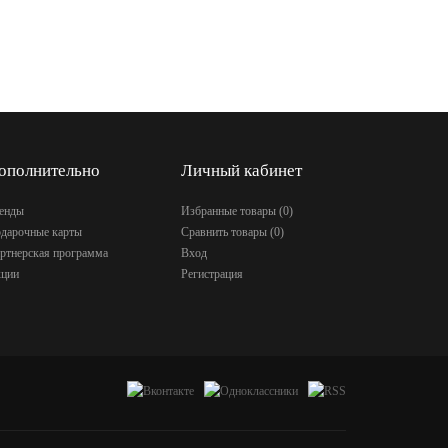
ополнительно
Личный кабинет
енды
Избранные товары (
0
)
дарочные карты
Сравнить товары (
0
)
ртнерская программа
Вход
ции
Регистрация