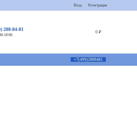
Вход
Регистрация
9) 288-84-81
0
₽
00-18:00.
+7(499)2888481