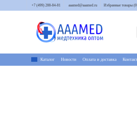
+7 (499) 288-84-81
aaamed@aaamed.ru
Избранные товары (
0
Каталог
Новости
Оплата и доставка
Контак