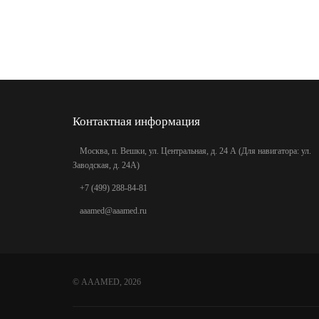
Контактная информация
Москва, п. Вешки, ул. Центральная, д. 24 А (Для навигатора: ул.
Заводская, д. 24А)
+7 (499) 288-84-81
aaamed@aaamed.ru
©
AAAMED
, 2026