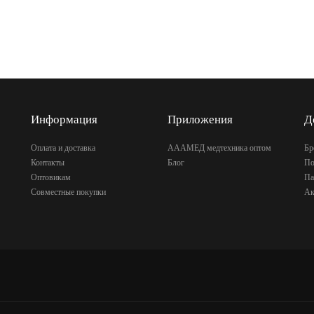
Информация
Приложения
Д
Оплата и доставка
АААМЕД медтехника оптом
Бр
Контакты
Блог
По
Оптовикам
Па
Совместные покупки
Ак