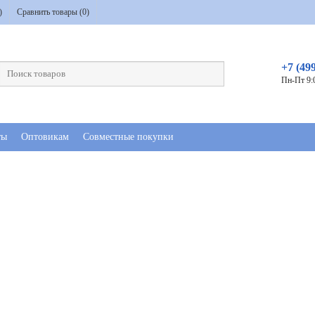
)
Сравнить товары (
0
)
+7 (49
Пн-Пт 9:
ты
Оптовикам
Совместные покупки