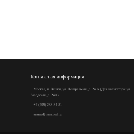
Контактная информация
Москва, п. Вешки, ул. Центральная, д. 24 А (Для навигатора: ул.
Заводская, д. 24А)
+7 (499) 288-84-81
aaamed@aaamed.ru