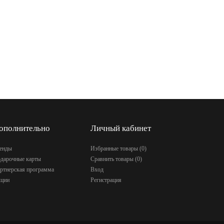
ополнительно
Личный кабинет
енды
Избранные товары (
0
)
дарочные карты
Сравнить товары (
0
)
ртнерская программа
Вход
ции
Регистрация