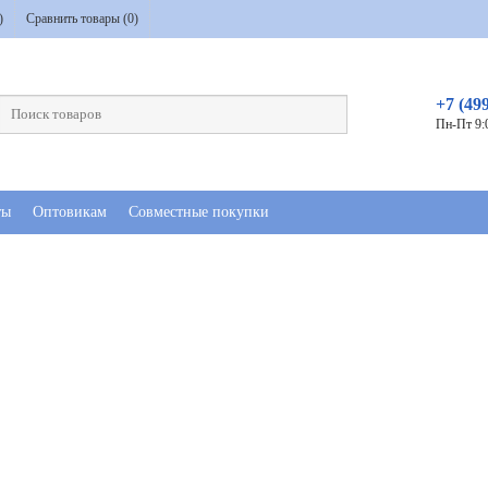
)
Сравнить товары (
0
)
+7 (49
Пн-Пт 9:
ты
Оптовикам
Совместные покупки