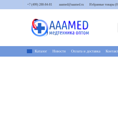
+7 (499) 288-84-81
aaamed@aaamed.ru
Избранные товары (
0
Каталог
Новости
Оплата и доставка
Контак