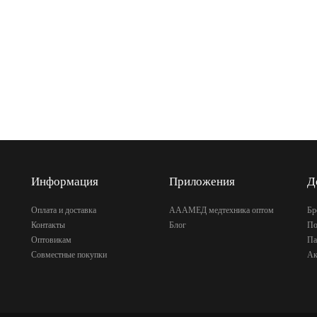
Информация
Приложения
Д
Оплата и доставка
АААМЕД медтехника оптом
Бр
Контакты
Блог
По
Оптовикам
Па
Совместные покупки
Ак