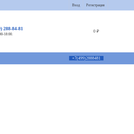
Вход
Регистрация
9) 288-84-81
0
₽
00-18:00.
+7(499)2888481