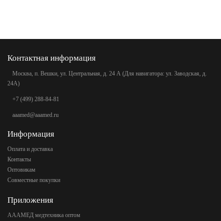
Контактная информация
Москва, п. Вешки, ул. Центральная, д. 24 А (Для навигатора: ул. Заводская, д.
24А)
+7 (499) 288-84-81
aaamed@aaamed.ru
Информация
Оплата и доставка
Контакты
Оптовикам
Совместные покупки
Приложения
АААМЕД медтехника оптом