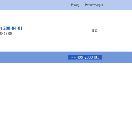
Вход
Регистрация
9) 288-84-81
0
₽
00-18:00.
+7(499)2888481