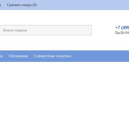
)
Сравнить товары (
0
)
+7 (49
Пн-Пт 9:
ты
Оптовикам
Совместные покупки