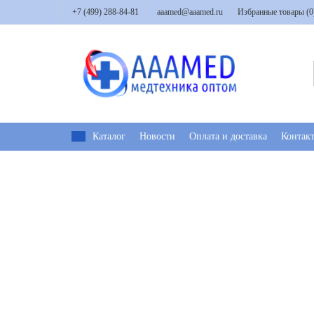
+7 (499) 288-84-81
aaamed@aaamed.ru
Избранные товары (
0
Каталог
Новости
Оплата и доставка
Контак