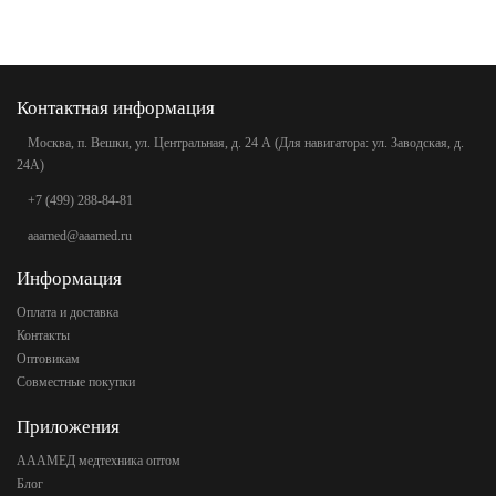
Контактная информация
Москва, п. Вешки, ул. Центральная, д. 24 А (Для навигатора: ул. Заводская, д.
24А)
+7 (499) 288-84-81
aaamed@aaamed.ru
Информация
Оплата и доставка
Контакты
Оптовикам
Совместные покупки
Приложения
АААМЕД медтехника оптом
Блог