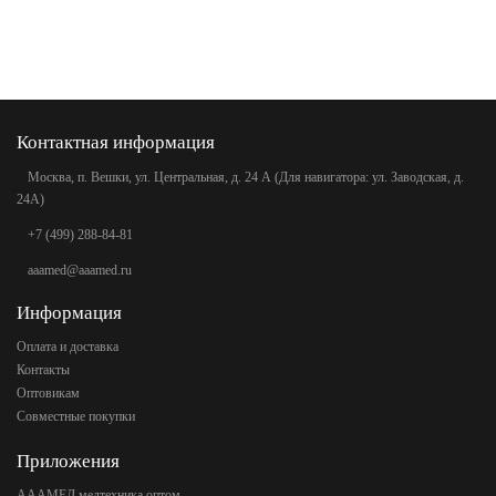
Контактная информация
Москва, п. Вешки, ул. Центральная, д. 24 А (Для навигатора: ул. Заводская, д.
24А)
+7 (499) 288-84-81
aaamed@aaamed.ru
Информация
Оплата и доставка
Контакты
Оптовикам
Совместные покупки
Приложения
АААМЕД медтехника оптом