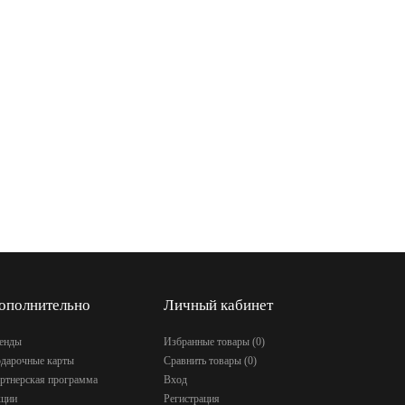
ополнительно
Личный кабинет
енды
Избранные товары (
0
)
дарочные карты
Сравнить товары (
0
)
ртнерская программа
Вход
ции
Регистрация