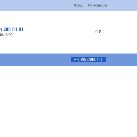
Вход
Регистрация
9) 288-84-81
0
₽
00-18:00.
+7(499)2888481