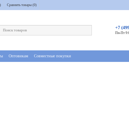
)
Сравнить товары (
0
)
+7 (49
Пн-Пт 9:
ты
Оптовикам
Совместные покупки