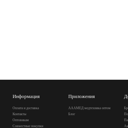
Информация
Приложения
Д
Оплата и доставка
АААМЕД медтехника оптом
Бр
Контакты
Блог
По
Оптовикам
Па
Совместные покупки
Ак