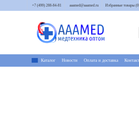
+7 (499) 288-84-81
aaamed@aaamed.ru
Избранные товары (
0
Каталог
Новости
Оплата и доставка
Контак