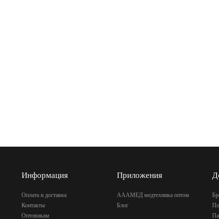
Информация
Приложения
Д
Оплата и доставка
АААМЕД медтехника оптом
Бр
Контакты
Блог
По
Оптовикам
Па