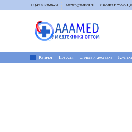
+7 (499) 288-84-81
aaamed@aaamed.ru
Избранные товары (
0
Каталог
Новости
Оплата и доставка
Контак