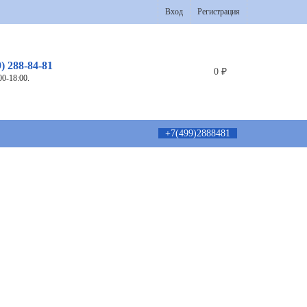
Вход
Регистрация
9) 288-84-81
0
₽
00-18:00.
+7(499)2888481