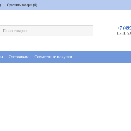
)
Сравнить товары (
0
)
+7 (49
Пн-Пт 9:
ты
Оптовикам
Совместные покупки