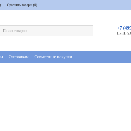
)
Сравнить товары (
0
)
+7 (49
Пн-Пт 9:
ты
Оптовикам
Совместные покупки