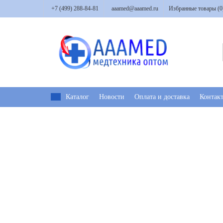
+7 (499) 288-84-81
aaamed@aaamed.ru
Избранные товары (
0
Каталог
Новости
Оплата и доставка
Контак