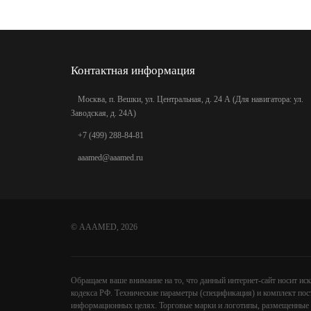
Контактная информация
Москва, п. Вешки, ул. Центральная, д. 24 А (Для навигатора: ул.
Заводская, д. 24А)
+7 (499) 288-84-81
aaamed@aaamed.ru
©
AAAMED
, 2026
Обращаем ваше внимание на то, что данный интернет-сайт носит и
кодекса РФ. Технические параметры (спецификация) и комплект пос
информационных целях. Торговые марки и логотипы, размещенные н