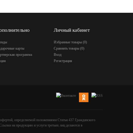
ополнительно
Личный кабинет
енды
Избранные товары (
0
)
дарочные карты
Сравнить товары (
0
)
ртнерская программа
Вход
ции
Регистрация
й офертой, определяемой положениями Статьи 437 Гражданского
Ссылки на продукцию и услуги третьих лиц делаются в