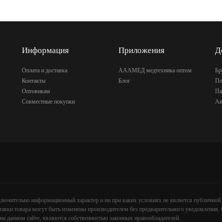
Информация
Приложения
Д
Оплата и доставка
АААМЕД медтехника оптом
Бр
Контакты
Блог
По
Оптовикам
Па
Совместные покупки
Ак
сключительно информационный характер и ни при каких условиях не является публично
тавки товара могут быть изменены производителем без предварительного уведомления. 
а данном сайте, являются собственностью законных правообладателей.