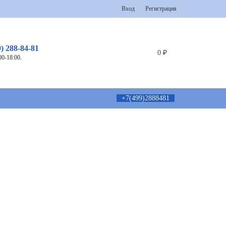
Вход
Регистрация
9) 288-84-81
0
₽
00-18:00.
+7(499)2888481