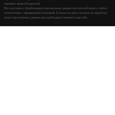
законных правообладателей.
Мы получаем и обрабатываем персональные данные посетителей нашего сайта в
соответствии с
официальной политикой
. Если вы не даете согласия на обработку
своих персональных данных,вам необходимо покинуть наш сайт.