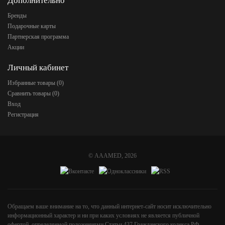
Дополнительно
Бренды
Подарочные карты
Партнерская программа
Акции
Личный кабинет
Избранные товары (
0
)
Сравнить товары (
0
)
Вход
Регистрация
©
AAAMED
, 2026
Обращаем ваше внимание на то, что данный интернет-сайт носит исключительно
информационный характер и ни при каких условиях не является публичной
офертой, определяемой положениями Статьи 437 Гражданского кодекса РФ.