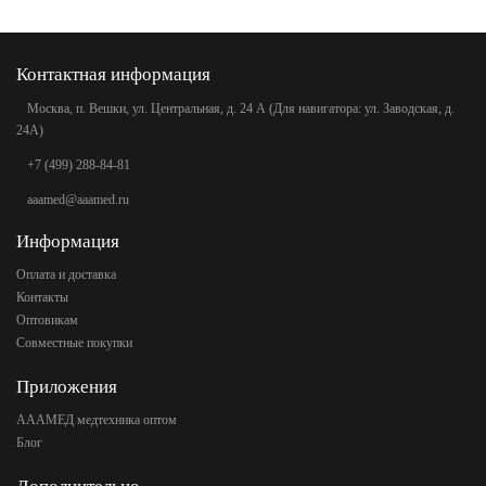
Контактная информация
Москва, п. Вешки, ул. Центральная, д. 24 А (Для навигатора: ул. Заводская, д.
24А)
+7 (499) 288-84-81
aaamed@aaamed.ru
Информация
Оплата и доставка
Контакты
Оптовикам
Совместные покупки
Приложения
АААМЕД медтехника оптом
Блог