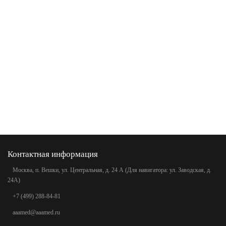
Контактная информация
Москва, п. Вешки, ул. Центральная, д. 24 А (Для навигатора: ул. Заводская, д.
24А)
+7 (499) 288-84-81
aaamed@aaamed.ru