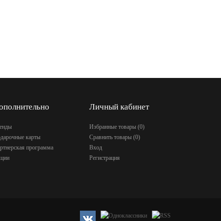
ополнительно
Личный кабинет
енды
Избранные товары (
0
)
дарочные карты
Сравнить товары (
0
)
ртнерская программа
Вход
ции
Регистрация