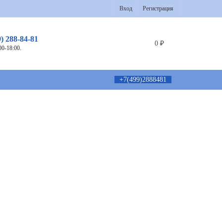
Вход
Регистрация
9) 288-84-81
0
₽
00-18:00.
+7(499)2888481