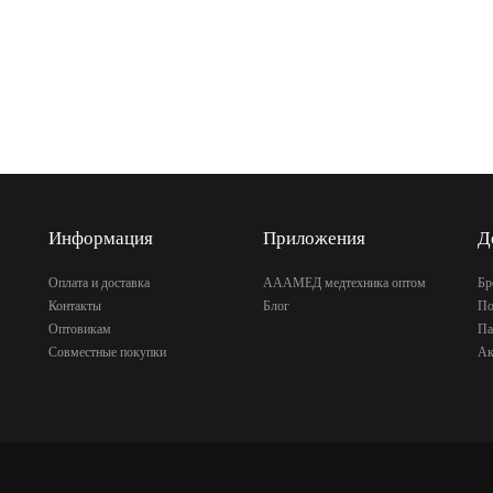
Информация
Приложения
Д
Оплата и доставка
АААМЕД медтехника оптом
Бр
Контакты
Блог
По
Оптовикам
Па
Совместные покупки
Ак