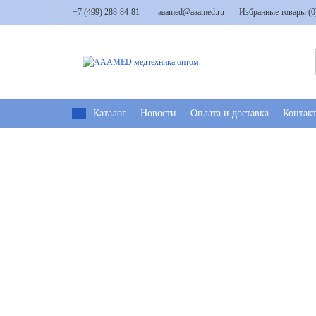
+7 (499) 288-84-81
aaamed@aaamed.ru
Избранные товары (
0
Каталог
Новости
Оплата и доставка
Контак