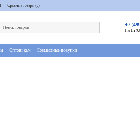
)
Сравнить товары (
0
)
+7 (49
Пн-Пт 9:
ты
Оптовикам
Совместные покупки