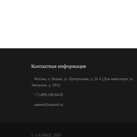
Контактная информация
Москва, п. Вешки, ул. Центральная, д. 24 А (Для навигатора: ул.
Заводская, д. 24А)
+7 (499) 288-84-81
aaamed@aaamed.ru
©
AAAMED
, 2026