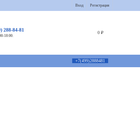
Вход
Регистрация
9) 288-84-81
0
₽
00-18:00.
+7(499)2888481