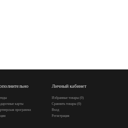
ополнительно
Личный кабинет
енды
Избранные товары (
0
)
дарочные карты
Сравнить товары (
0
)
ртнерская программа
Вход
ции
Регистрация