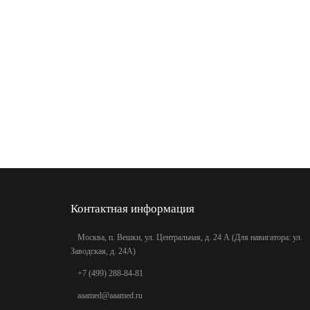
Контактная информация
Москва, п. Вешки, ул. Центральная, д. 24 А (Для навигатора: ул.
Заводская, д. 24А)
+7 (499) 288-84-81
aaamed@aaamed.ru