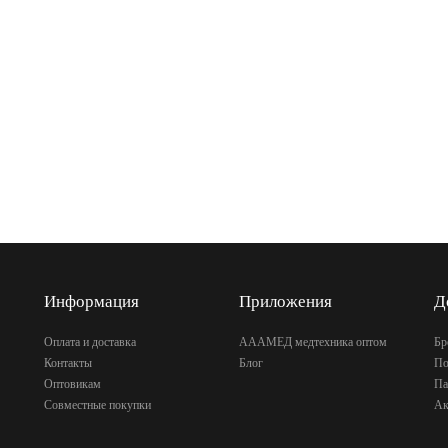
Информация
Приложения
Д
Оплата и доставка
АААМЕД медтехника оптом
Бр
Контакты
Блог
По
Оптовикам
Па
Совместные покупки
Ак