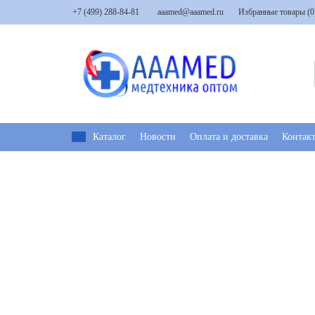
+7 (499) 288-84-81
aaamed@aaamed.ru
Избранные товары (
0
Каталог
Новости
Оплата и доставка
Контак