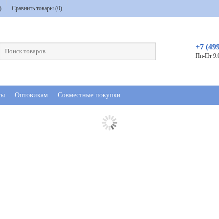
)
Сравнить товары (
0
)
+7 (49
Пн-Пт 9:
ты
Оптовикам
Совместные покупки