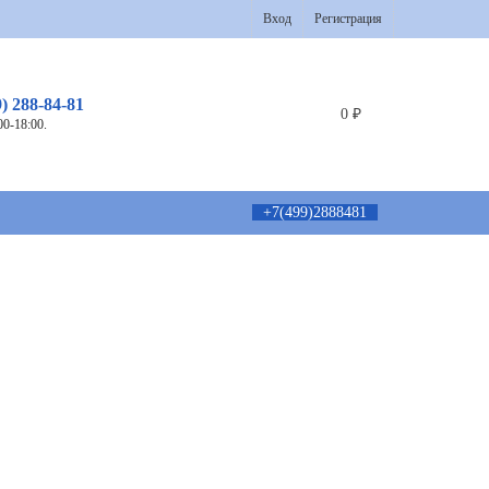
Вход
Регистрация
9) 288-84-81
0
₽
00-18:00.
+7(499)2888481