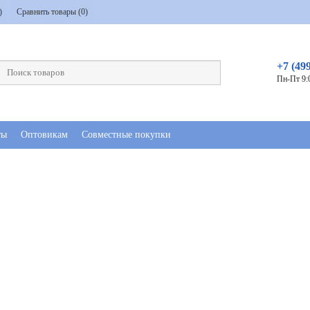
)
Сравнить товары (
0
)
+7 (49
Пн-Пт 9:
ты
Оптовикам
Совместные покупки