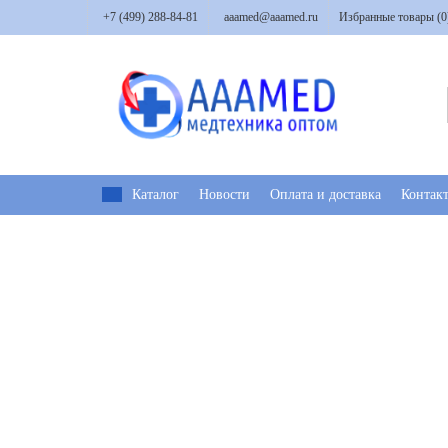
+7 (499) 288-84-81
aaamed@aaamed.ru
Избранные товары (
0
Каталог
Новости
Оплата и доставка
Контак