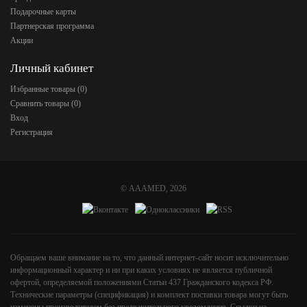
Подарочные карты
Партнерская программа
Акции
Личный кабинет
Избранные товары (
0
)
Сравнить товары (
0
)
Вход
Регистрация
©
AAAMED
, 2026
Обращаем ваше внимание на то, что данный интернет-сайт носит исключительно
информационный характер и ни при каких условиях не является публичной
офертой, определяемой положениями Статьи 437 Гражданского кодекса РФ.
Технические параметры (спецификация) и комплект поставки товара могут быть