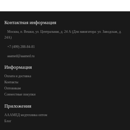
Контактная информация
Москва, п. Вешки, ул. Центральная, д. 24 А (Для навигатора: ул. Заводская, д.
24А)
+7 (499) 288-84-81
aaamed@aaamed.ru
Информация
Оплата и доставка
Контакты
Оптовикам
Совместные покупки
Приложения
АААМЕД медтехника оптом
Блог