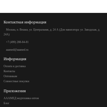
Контактная информация
Москва, п. Вешки, ул. Центральная, д. 24 А (Для навигатора: ул. Заводская, д.
24А)
+7 (499) 288-84-81
aaamed@aaamed.ru
Информация
Оплата и доставка
Контакты
Оптовикам
Совместные покупки
Приложения
АААМЕД медтехника оптом
Блог