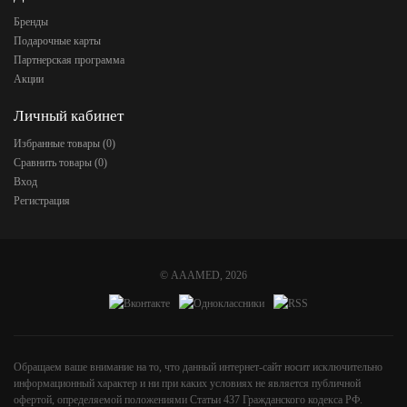
Бренды
Подарочные карты
Партнерская программа
Акции
Личный кабинет
Избранные товары (
0
)
Сравнить товары (
0
)
Вход
Регистрация
©
AAAMED
, 2026
Обращаем ваше внимание на то, что данный интернет-сайт носит исключительно
информационный характер и ни при каких условиях не является публичной
офертой, определяемой положениями Статьи 437 Гражданского кодекса РФ.