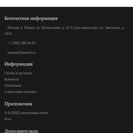
Контактная информация
Москва, п. Вешки, ул. Центральная, д. 24 А (Для навигатора: ул. Заводская, д.
24А)
+7 (499) 288-84-81
aaamed@aaamed.ru
Информация
Оплата и доставка
Контакты
Оптовикам
Совместные покупки
Приложения
АААМЕД медтехника оптом
Блог
Дополнительно