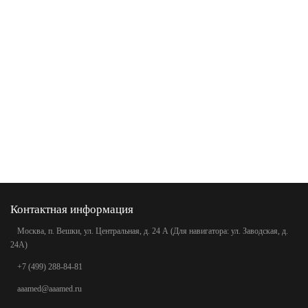
Контактная информация
Москва, п. Вешки, ул. Центральная, д. 24 А (Для навигатора: ул. Заводская, д.
24А)
+7 (499) 288-84-81
aaamed@aaamed.ru